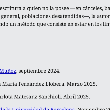
a/escritura a quien no la posee —en cárceles, b
n general, poblaciones desatendidas—, la auto
ndo un método que consiste en estar en los lí
.
t Muñoz
, septiembre 2024.
 María Fernández Llobera. Marzo 2025.
rlota Matesanz Sanchioli. Abril 2025.
 de la Universidad de Barcelona
. Noviembre 2